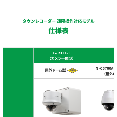
タウンレコーダー 遠隔操作対応モデル
仕様表
G-R311-1
（カメラ一体型）
N-C5700A+
屋外ドーム型
（屋外P