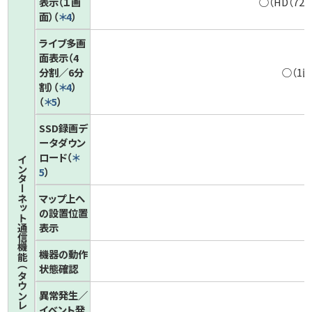
表示
（１画
○（HD（720
面）（
＊4
）
ライブ多画
面表示
（4
分割／6分
○（1
割）
（
＊4
）
（
＊5
）
SSD録画デ
ータ
ダウン
ロード（
＊
インターネット通信機能（タウンレコーダー遠隔見守りサービス）（
5
）
マップ上へ
の
設置位置
表示
機器の動作
状態確認
異常発生／
イベント発