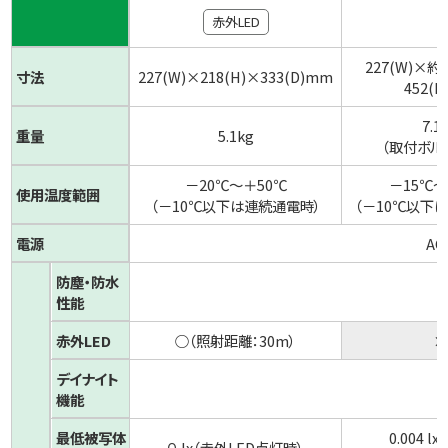
赤外LED
227(W)×約
寸法
227(W)×218(H)×333(D)mm
452(
7.1
重量
5.1kg
（取付ボル
－20℃～＋50℃
－15℃～
使用温度範囲
（－10℃以下は連続通電時）
（－10℃以下
電源
AC
防塵・防水
性能
赤外LED
○（照射距離：30m）
×
デイナイト
機能
最低被写体
0.004 l
０ lx（赤外LED点灯時）