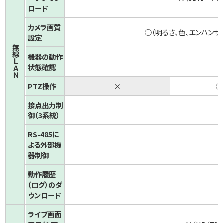
ロード
カメラ画質
○（明るさ、色、エンハンサ
設定
無線ＬＡＮ
機器の動作
状態確認
PTZ操作
×
○
接点出力制
御（3系統）
RS-485に
よる
外部機
器制御
動作履歴
（ログ）の
ダ
ウンロード
ライブ画面