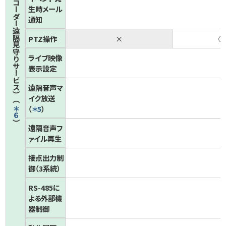
生時メール
通知
PTZ操作
×
○
ライブ映像
表示設定
遠隔音声マ
イク放送
（
＊5
）
＊６
）
遠隔音声フ
ァイル再生
接点出力制
御（3系統）
RS-485に
よる
外部機
器制御