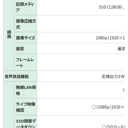
記録メディ
SSD（128GB）、
ア
画像圧縮方
式
録画
画像サイズ
1080p（1920×10
画質
最高画
フレームレ
ート
音声放送機能
定格出力３Wア
無線LAN規
IE
格
ライブ映像
○（1080p（1920×1
確認
SSD録画デ
ータ
ダウン
○（SDカード