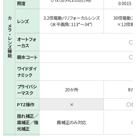
照度
0.0015 
3.2倍電動バリフォーカルレンズ
30倍電動ズ
レンズ
カメラ・レンズ機能
（水平画角：113°～34°）
×12倍電
オートフォ
○
ーカス
親水コート
○
ワイドダイ
ナミック
プライバシ
20か所
8か
ーマスク
PTZ操作
×
○（
＊
揺れ補正／
霧補正／強
霧補正のみ対応
○
光補正