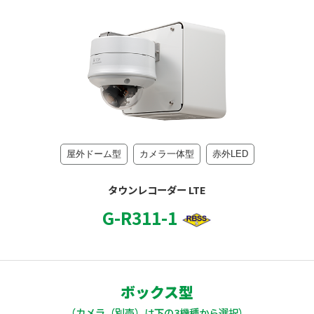
屋外ドーム型
カメラ一体型
赤外LED
タウンレコーダー LTE
G-R311-1
ボックス型
（カメラ（別売）は
下
の3機種から選択）