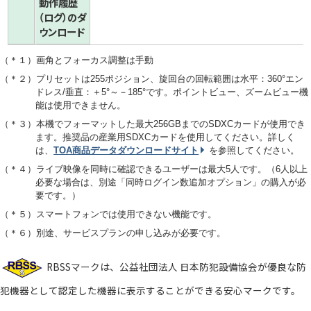
動作履歴
（ログ）の
ダ
ウンロード
（
＊１
）画角とフォーカス調整は手動
（
＊２
）プリセットは255ポジション、旋回台の回転範囲は水平：360°エン
ドレス/垂直：＋5°～－185°です。ポイントビュー、ズームビュー機
能は使用できません。
（
＊３
）本機でフォーマットした最大256GBまでのSDXCカードが使用でき
ます。推奨品の産業用SDXCカードを使用してください。詳しく
は、
TOA商品データダウンロードサイト
を参照してください。
（
＊４
）ライブ映像を同時に確認できるユーザーは最大5人です。（6人以上
必要な場合は、別途「同時ログイン数追加オプション」の購入が必
要です。）
（
＊５
）スマートフォンでは使用できない機能です。
（
＊６
）別途、サービスプランの申し込みが必要です。
RBSSマークは、公益社団法人 日本防犯設備協会が優良な防
犯機器として認定した機器に表示することができる安心マークです。