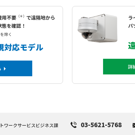
（＊）
費用不要
で遠隔地から
ラ
状態を確認！
パ
種を除く
視対応モデル
詳
ら
03-5621-5768
トワークサービスビジネス課