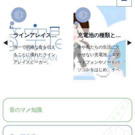
ラインアレイスピーカーの「有効距離」について
充電池の種類と特徴
均一で明瞭な音を伝え
今や私たちの生活に欠
ることに優れたライン
かせない充電池。スマ
アレイスピーカー。
ートフォンやノートパ
ソコンをはじめ、イベ
ントや催事、課外活動
での拡声に持ち運び可
能なメガホンやポータ
ブルワイヤレスアン
プ、ワイヤレスマイク
音のマメ知識
などにも広く使用され
ています。