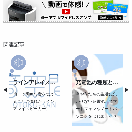
関連記事
ラインアレイスピーカーの「有効距離」について
充電池の種類と特徴
均一で明瞭な音を伝え
今や私たちの生活に欠
ることに優れたライン
かせない充電池。スマ
アレイスピーカー。
ートフォンやノートパ
ソコンをはじめ、イベ
ントや催事、課外活動
での拡声に持ち運び可