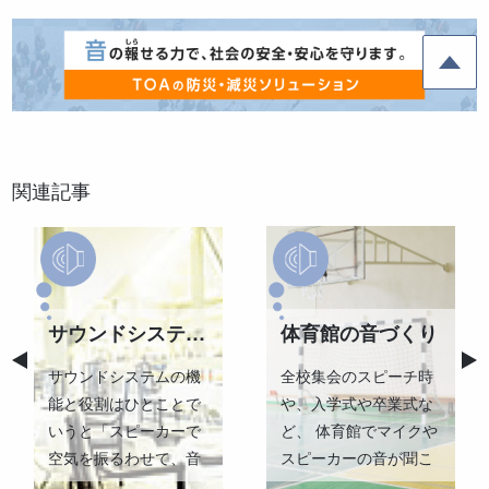
関連記事
サウンドシステム設計の基礎知識
体育館の音づくり
サウンドシステムの機
全校集会のスピーチ時
能と役割はひとことで
や、入学式や卒業式な
いうと「スピーカーで
ど、 体育館でマイクや
空気を振るわせて、音
スピーカーの音が聞こ
声・音楽の情報を聴取
えにくいことがよくあ