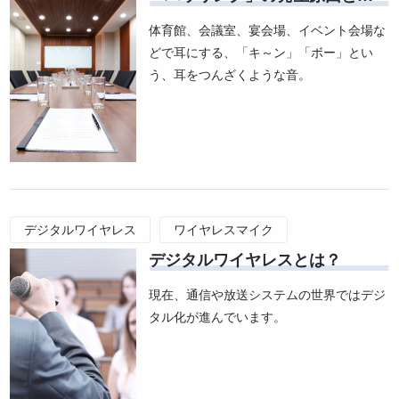
ホール
会議室
教会
教室
体育館
体育館、会議室、宴会場、イベント会場な
どで耳にする、「キ～ン」「ボー」とい
う、耳をつんざくような音。
デジタルワイヤレス
ワイヤレスマイク
デジタルワイヤレスとは？
音響の技術トレンド
現在、通信や放送システムの世界ではデジ
タル化が進んでいます。