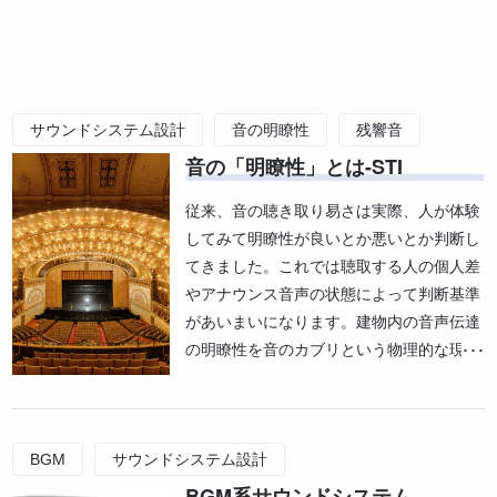
サウンドシステム設計
音の明瞭性
残響音
音の「明瞭性」とは-STI
指向性
従来、音の聴き取り易さは実際、人が体験
してみて明瞭性が良いとか悪いとか判断し
てきました。これでは聴取する人の個人差
やアナウンス音声の状態によって判断基準
があいまいになります。建物内の音声伝達
の明瞭性を音のカブリという物理的な現象
に着目し、これを客観的に指標化したもの
がSTI(Speech Trans･･･
BGM
サウンドシステム設計
BGM系サウンドシステム