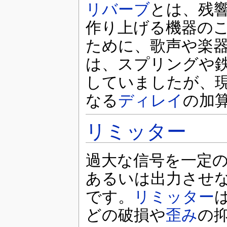
リバーブ
とは、残
作り上げる機器の
ために、歌声や楽
は、スプリングや
していましたが、
なる
ディレイ
の加
リミッター
過大な信号を一定
あるいは出力させ
です。
リミッター
どの破損や
歪み
の