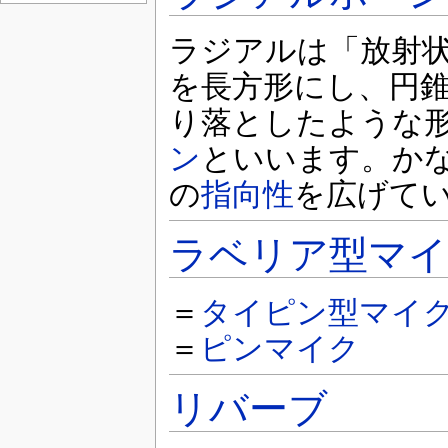
ラジアルは「放射
を長方形にし、円錐
り落としたような
ン
といいます。か
の
指向性
を広げて
ラベリア型マ
＝
タイピン型マイ
＝
ピンマイク
リバーブ