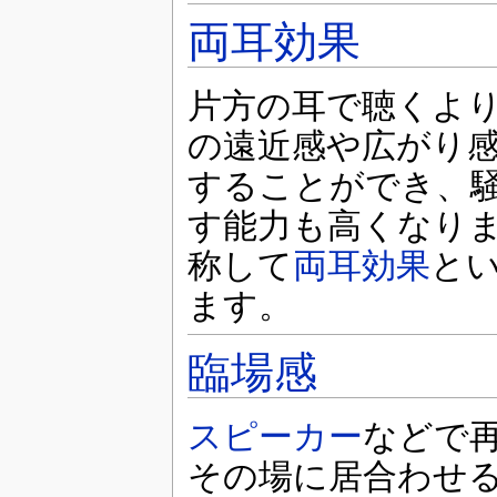
両耳効果
片方の耳で聴くよ
の遠近感や広がり
することができ、
す能力も高くなり
称して
両耳効果
と
ます。
臨場感
スピーカー
などで
その場に居合わせ