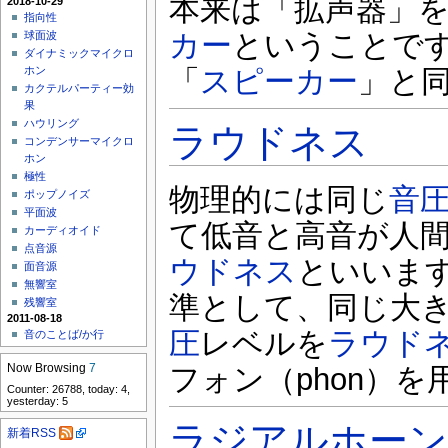
本来は「拡声器」
2018-10-29
指向性
カー
ということで
球面波
ダイナミックマイクロ
ホン
「
スピーカー
」と
カクテルパーティー効
果
ハウリング
ラウドネス
コンデンサーマイクロ
ホン
極性
物理的には同じ
音
ポップノイズ
平面波
て低音と高音が人
カーディオイド
点音源
ウドネス
といいます
面音源
無響室
準として、同じ大
残響室
2011-08-18
圧
レベルを
ラウド
音のことば/か行
Now Browsing
7
フォン（phon）を
Counter: 26788, today: 4,
yesterday: 5
ラジアルホーン
新着RSS