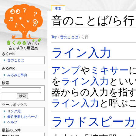
本文
音のことば/ら行
Top
/
音のことば
/ ら行
ライン入力
きくwiki
音のことば
アンプ
や
ミキサー
みるwiki
みるみる辞典
を
ライン入力
とい
検索
器からの入力を指
ライン入力
と呼ぶ
ツールボックス
リンク元
最近更新したページ
ラウドスピーカ
ヘルプ
最新の15件