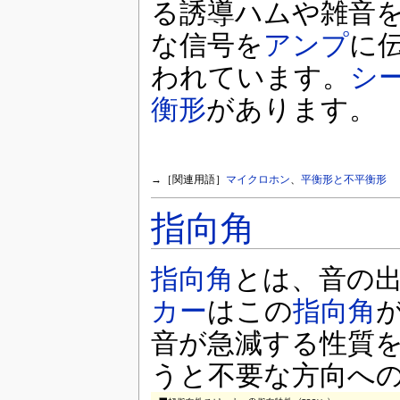
る誘導ハムや雑音
な信号を
アンプ
に
われています。
シ
衡形
があります。
→［関連用語］
マイクロホン
、
平衡形と不平衡形
指向角
指向角
とは、音の
カー
はこの
指向角
音が急減する性質
うと不要な方向へ