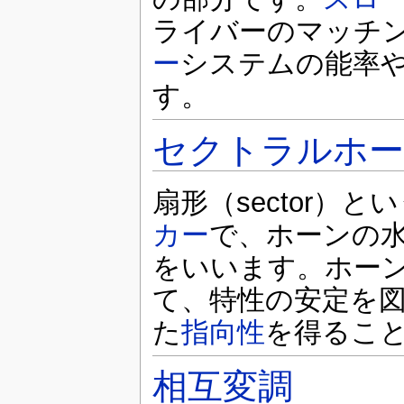
ライバーのマッチ
ー
システムの能率
す。
セクトラルホー
扇形（sector）
カー
で、ホーンの
をいいます。ホー
て、特性の安定を
た
指向性
を得るこ
相互変調