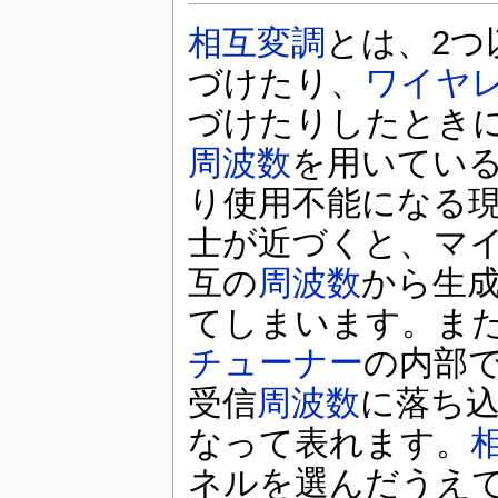
相互変調
とは、2つ
づけたり、
ワイヤ
づけたりしたとき
周波数
を用いてい
り使用不能になる
士が近づくと、マ
互の
周波数
から生
てしまいます。ま
チューナー
の内部
受信
周波数
に落ち
なって表れます。
ネルを選んだうえ