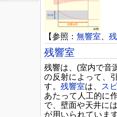
【参照：
無響室
、
残
残響室
残響は、(室内で音
の反射によって、
す。
残響室
は、
ス
あたって人工的に
で、壁面や天井に
が用いられていま