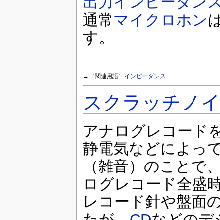
出力インピーダン
通常
マイクロホン
す。
→［関連用語］
インピーダンス
スクラッチノ
アナログレコード
静電気などによっ
（雑音）のことで
ログレコード全盛
レコード針や盤面
たが、
CD
などのデ