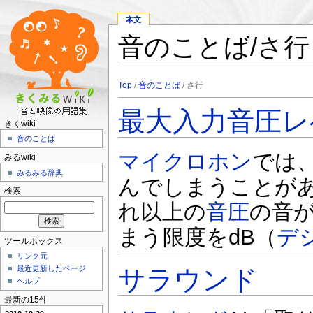
本文
音のことば/さ行
Top
/
音のことば
/ さ行
最大入力音圧レ
きくwiki
音のことば
マイクロホン
では
みるwiki
みるみる辞典
んでしまうことが
検索
れ以上の
音圧
の音
まう限度をdB（
デ
ツールボックス
リンク元
最近更新したページ
サラウンド
ヘルプ
最新の15件