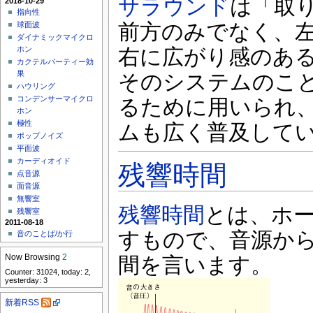
サラウンド
は「取
2018-10-29
指向性
前方のみでなく、
球面波
ダイナミックマイクロ
ホン
右に広がり感のあ
カクテルパーティー効
果
そのシステムのこ
ハウリング
コンデンサーマイクロ
るために用いられ
ホン
極性
ムも広く普及して
ポップノイズ
平面波
カーディオイド
残響時間
点音源
面音源
無響室
残響時間
とは、ホ
残響室
2011-08-18
すもので、音源から
音のことば/か行
Now Browsing
2
間を言います。
Counter: 31024, today: 2,
yesterday: 3
新着RSS