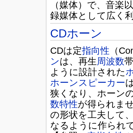
（媒体）で、音楽
録媒体として広く
CDホーン
CDは定
指向性
（Con
ン
は、再生
周波数
ように設計された
ホーンスピーカー
狭くなり、ホーン
数特性
が得られま
の形状を工夫して
なるように作られ