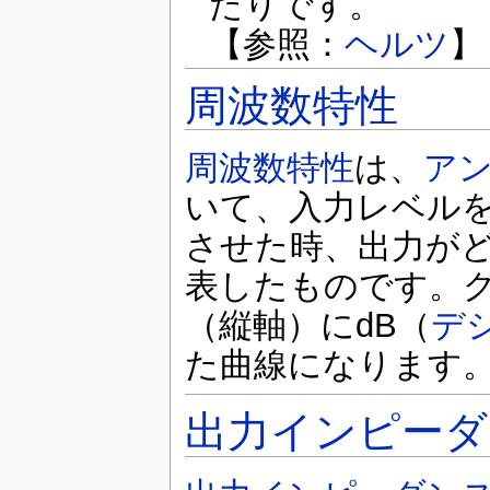
たりです。
【参照：
ヘルツ
】
周波数特性
周波数特性
は、
ア
いて、入力レベル
させた時、出力が
表したものです。
（縦軸）にdB（
デ
た曲線になります
出力インピーダ