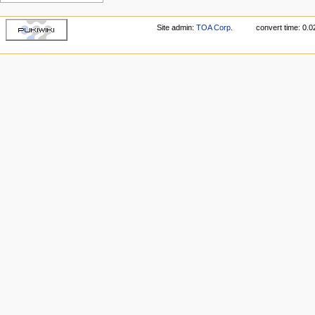
Site admin:
TOA Corp.
convert time: 0.