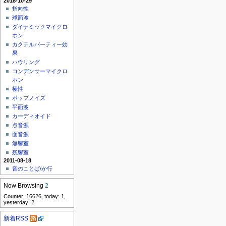
2018-10-29
指向性
球面波
ダイナミックマイクロ
ホン
カクテルパーティー効
果
ハウリング
コンデンサーマイクロ
ホン
極性
ポップノイズ
平面波
カーディオイド
点音源
面音源
無響室
残響室
2011-08-18
音のことば/か行
Now Browsing
2
Counter: 16626, today: 1,
yesterday: 2
新着RSS