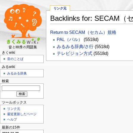
リンク元
Backlinks for: SEC
Return to SECAM（セカム）規格
PAL（パル）
(5518d)
みるみる辞典/さ行
(5518d)
きくwiki
テレビジョン方式
(5518d)
音のことば
みるwiki
みるみる辞典
検索
ツールボックス
リンク元
最近更新したページ
ヘルプ
最新の15件