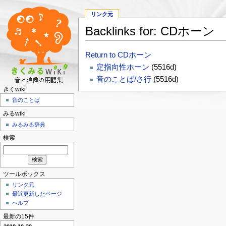
リンク元
Backlinks for: CDホーン
Return to CDホーン
定指向性ホーン
(5516d)
音のことば/さ行
(5516d)
きくwiki
音のことば
みるwiki
みるみる辞典
検索
ツールボックス
リンク元
最近更新したページ
ヘルプ
最新の15件