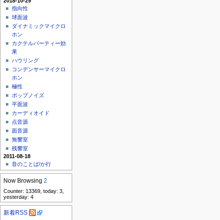
2018-10-29
指向性
球面波
ダイナミックマイクロ
ホン
カクテルパーティー効
果
ハウリング
コンデンサーマイクロ
ホン
極性
ポップノイズ
平面波
カーディオイド
点音源
面音源
無響室
残響室
2011-08-18
音のことば/か行
Now Browsing
2
Counter: 13369, today: 3,
yesterday: 4
新着RSS