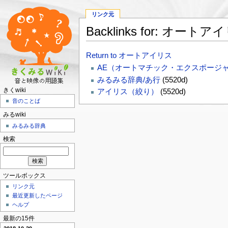
リンク元
Backlinks for: オートア
Return to オートアイリス
AE（オートマチック・エクスポージ
みるみる辞典/あ行
(5520d)
きくwiki
アイリス（絞り）
(5520d)
音のことば
みるwiki
みるみる辞典
検索
ツールボックス
リンク元
最近更新したページ
ヘルプ
最新の15件