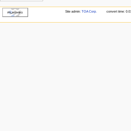
Site admin:
TOA Corp.
convert time: 0.