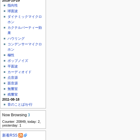
2018-10-29
指向性
球面波
ダイナミックマイクロ
ホン
カクテルパーティー効
果
ハウリング
コンデンサーマイクロ
ホン
極性
ポップノイズ
平面波
カーディオイド
点音源
面音源
無響室
残響室
2011-08-18
音のことば/か行
Now Browsing
3
Counter: 20849, today: 2,
yesterday: 1
新着RSS