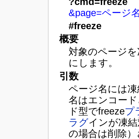
?cmd=freeze
&page=ページ
#freeze
概要
対象のページを
にします。
引数
ページ名には凍
名はエンコード
ド型でfreeze
プ
ラグ
インが凍結
の場合は削除）