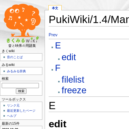
本文
PukiWiki/1.4/Ma
Prev
E
きくwiki
edit
音のことば
F
みるwiki
みるみる辞典
filelist
検索
freeze
ツールボックス
E
リンク元
最近更新したページ
ヘルプ
edit
最新の15件