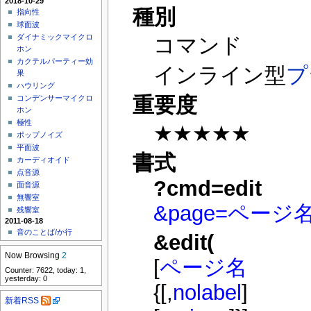
2018-10-29
種別
指向性
球面波
ダイナミックマイクロ
コマンド
ホン
カクテルパーティー効
インライン型
プ
果
ハウリング
重要度
コンデンサーマイクロ
ホン
極性
★★★★★
ポップノイズ
平面波
書式
カーディオイド
点音源
?cmd=edit
面音源
無響室
&page=ページ
残響室
2011-08-18
音のことば/か行
&edit(
Now Browsing
2
[
ページ名
Counter: 7622, today: 1,
yesterday: 0
{[,
nolabel
]
新着RSS