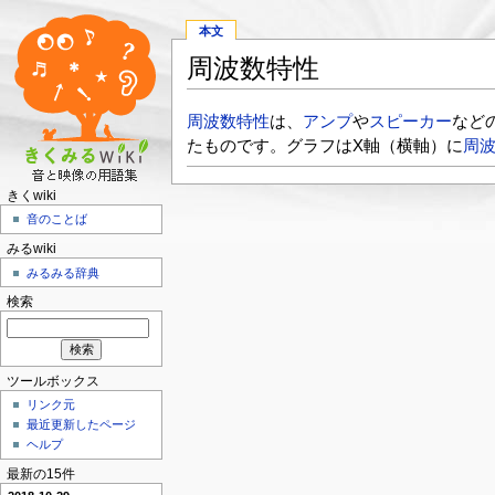
本文
周波数特性
周波数特性
は、
アンプ
や
スピーカー
など
たものです。グラフはX軸（横軸）に
周
きくwiki
音のことば
みるwiki
みるみる辞典
検索
ツールボックス
リンク元
最近更新したページ
ヘルプ
最新の15件