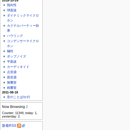
2018-10-29
指向性
球面波
ダイナミックマイクロ
ホン
カクテルパーティー効
果
ハウリング
コンデンサーマイクロ
ホン
極性
ポップノイズ
平面波
カーディオイド
点音源
面音源
無響室
残響室
2011-08-18
音のことば/か行
Now Browsing
2
Counter: 11349, today: 1,
yesterday: 2
新着RSS