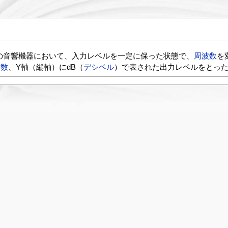
の音響機器において、入力レベルを一定に保った状態で、
周波数
を
波数
、Y軸（縦軸）にdB（
デシベル
）で表された出力レベルをとっ