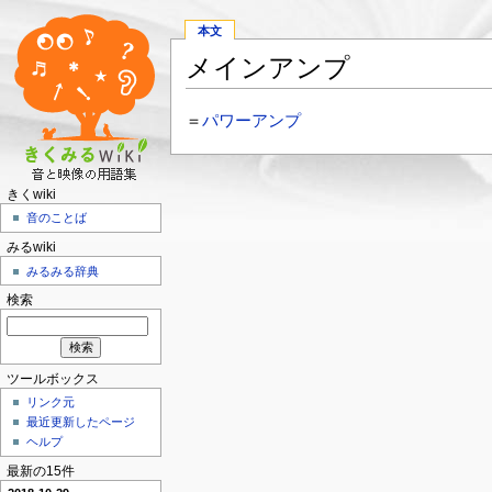
本文
メインアンプ
＝
パワーアンプ
きくwiki
音のことば
みるwiki
みるみる辞典
検索
ツールボックス
リンク元
最近更新したページ
ヘルプ
最新の15件