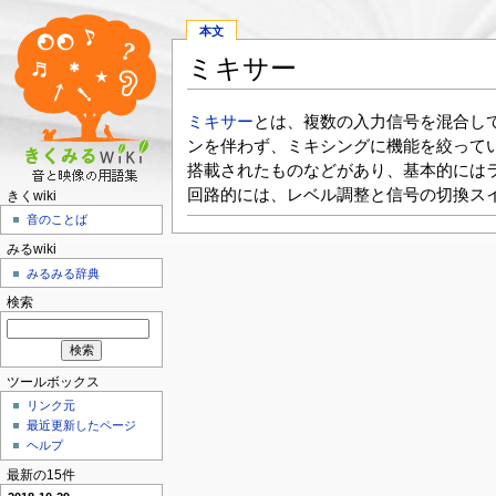
本文
ミキサー
ミキサー
とは、複数の入力信号を混合し
ンを伴わず、ミキシングに機能を絞って
搭載されたものなどがあり、基本的には
回路的には、レベル調整と信号の切換ス
きくwiki
音のことば
みるwiki
みるみる辞典
検索
ツールボックス
リンク元
最近更新したページ
ヘルプ
最新の15件