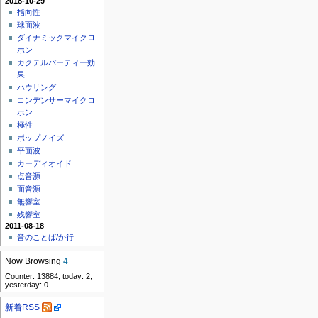
2018-10-29
指向性
球面波
ダイナミックマイクロ
ホン
カクテルパーティー効
果
ハウリング
コンデンサーマイクロ
ホン
極性
ポップノイズ
平面波
カーディオイド
点音源
面音源
無響室
残響室
2011-08-18
音のことば/か行
Now Browsing
4
Counter: 13884, today: 2,
yesterday: 0
新着RSS