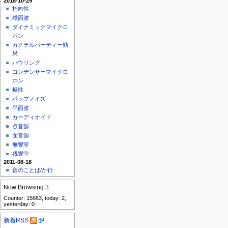
2018-10-29
指向性
球面波
ダイナミックマイクロ
ホン
カクテルパーティー効
果
ハウリング
コンデンサーマイクロ
ホン
極性
ポップノイズ
平面波
カーディオイド
点音源
面音源
無響室
残響室
2011-08-18
音のことば/か行
Now Browsing
3
Counter: 15663, today: 2,
yesterday: 0
新着RSS