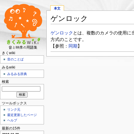
本文
ゲンロック
ゲンロック
とは、複数のカメラの使用に
方式のことです。
【参照：
同期
】
きくwiki
音のことば
みるwiki
みるみる辞典
検索
ツールボックス
リンク元
最近更新したページ
ヘルプ
最新の15件